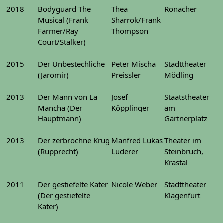
2018
Bodyguard The
Thea
Ronacher
Musical (Frank
Sharrok/Frank
Farmer/Ray
Thompson
Court/Stalker)
2015
Der Unbestechliche
Peter Mischa
Stadttheater
(Jaromir)
Preissler
Mödling
2013
Der Mann von La
Josef
Staatstheater
Mancha (Der
Köpplinger
am
Hauptmann)
Gärtnerplatz
2013
Der zerbrochne Krug
Manfred Lukas
Theater im
(Rupprecht)
Luderer
Steinbruch,
Krastal
2011
Der gestiefelte Kater
Nicole Weber
Stadttheater
(Der gestiefelte
Klagenfurt
Kater)