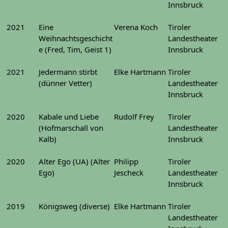
Innsbruck
2021
Eine
Verena Koch
Tiroler
Weihnachtsgeschicht
Landestheater
e (Fred, Tim, Geist 1)
Innsbruck
2021
Jedermann stirbt
Elke Hartmann
Tiroler
(dünner Vetter)
Landestheater
Innsbruck
2020
Kabale und Liebe
Rudolf Frey
Tiroler
(Hofmarschall von
Landestheater
Kalb)
Innsbruck
2020
Alter Ego (UA) (Alter
Philipp
Tiroler
Ego)
Jescheck
Landestheater
Innsbruck
2019
Königsweg (diverse)
Elke Hartmann
Tiroler
Landestheater