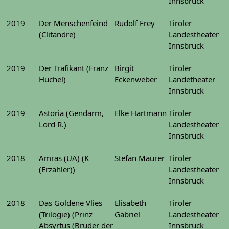
Innsbruck
2019
Der Menschenfeind
Rudolf Frey
Tiroler
(Clitandre)
Landestheater
Innsbruck
2019
Der Trafikant (Franz
Birgit
Tiroler
Huchel)
Eckenweber
Landetheater
Innsbruck
2019
Astoria (Gendarm,
Elke Hartmann
Tiroler
Lord R.)
Landestheater
Innsbruck
2018
Amras (UA) (K
Stefan Maurer
Tiroler
(Erzähler))
Landestheater
Innsbruck
2018
Das Goldene Vlies
Elisabeth
Tiroler
(Trilogie) (Prinz
Gabriel
Landestheater
Absyrtus (Bruder der
Innsbruck