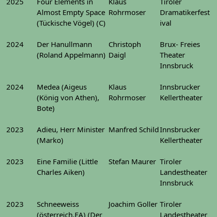
2025
Four Elements in
Klaus
Tiroler
Almost Empty Space
Rohrmoser
Dramatikerfest
(Tückische Vögel) (C)
ival
2024
Der Hanullmann
Christoph
Brux- Freies
(Roland Appelmann)
Daigl
Theater
Innsbruck
2024
Medea (Aigeus
Klaus
Innsbrucker
(König von Athen),
Rohrmoser
Kellertheater
Bote)
2023
Adieu, Herr Minister
Manfred Schild
Innsbrucker
(Marko)
Kellertheater
2023
Eine Familie (Little
Stefan Maurer
Tiroler
Charles Aiken)
Landestheater
Innsbruck
2023
Schneeweiss
Joachim Goller
Tiroler
(österreich.EA) (Der
Landestheater