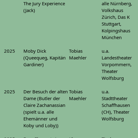
The Jury Experience
alle Nürnberg,
(Jack)
Volkshaus
Zürich, Das K
Stuttgart,
Kolpingshaus
München
2025
Moby Dick
Tobias
u.a.
(Queequeg, Kapitän
Maehler
Landestheater
Gardiner)
Vorpommern,
Theater
Wolfsburg
2025
Der Besuch der alten
Tobias
u.a.
Dame (Butler der
Maehler
Stadttheater
Claire Zachanassian
Schaffhausen
(spielt u.a. alle
(CH), Theater
Ehemänner und
Wolfsburg
Koby und Loby))