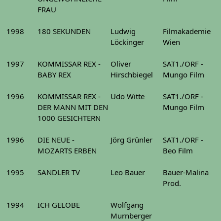
FRAU
1998
180 SEKUNDEN
Ludwig
Filmakademie
Löckinger
Wien
1997
KOMMISSAR REX -
Oliver
SAT1./ORF -
BABY REX
Hirschbiegel
Mungo Film
1996
KOMMISSAR REX -
Udo Witte
SAT1./ORF -
DER MANN MIT DEN
Mungo Film
1000 GESICHTERN
1996
DIE NEUE -
Jörg Grünler
SAT1./ORF -
MOZARTS ERBEN
Beo Film
1995
SANDLER TV
Leo Bauer
Bauer-Malina
Prod.
1994
ICH GELOBE
Wolfgang
Murnberger