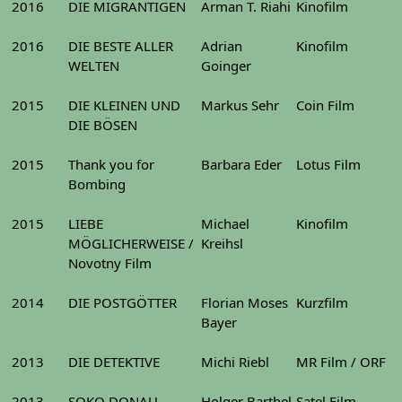
2016
DIE MIGRANTIGEN
Arman T. Riahi
Kinofilm
2016
DIE BESTE ALLER
Adrian
Kinofilm
WELTEN
Goinger
2015
DIE KLEINEN UND
Markus Sehr
Coin Film
DIE BÖSEN
2015
Thank you for
Barbara Eder
Lotus Film
Bombing
2015
LIEBE
Michael
Kinofilm
MÖGLICHERWEISE /
Kreihsl
Novotny Film
2014
DIE POSTGÖTTER
Florian Moses
Kurzfilm
Bayer
2013
DIE DETEKTIVE
Michi Riebl
MR Film / ORF
2013
SOKO DONAU
Holger Barthel
Satel Film