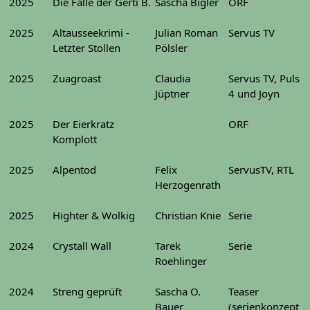
2025
Die Fälle der Gerti B.
Sascha Bigler
ORF
2025
Altausseekrimi -
Julian Roman
Servus TV
Letzter Stollen
Pölsler
2025
Zuagroast
Claudia
Servus TV, Puls
Jüptner
4 und Joyn
2025
Der Eierkratz
ORF
Komplott
2025
Alpentod
Felix
ServusTV, RTL
Herzogenrath
2025
Highter & Wolkig
Christian Knie
Serie
2024
Crystall Wall
Tarek
Serie
Roehlinger
2024
Streng geprüft
Sascha O.
Teaser
Bauer
(serienkonzept