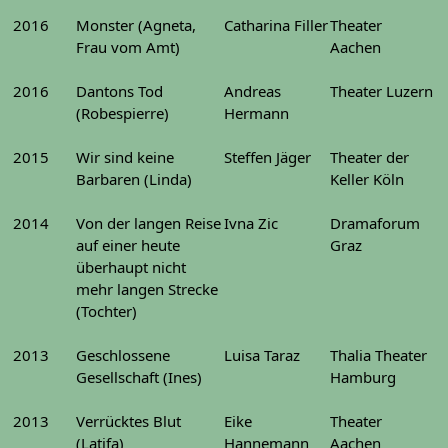
2016
Monster (Agneta,
Catharina Filler
Theater
Frau vom Amt)
Aachen
2016
Dantons Tod
Andreas
Theater Luzern
(Robespierre)
Hermann
2015
Wir sind keine
Steffen Jäger
Theater der
Barbaren (Linda)
Keller Köln
2014
Von der langen Reise
Ivna Zic
Dramaforum
auf einer heute
Graz
überhaupt nicht
mehr langen Strecke
(Tochter)
2013
Geschlossene
Luisa Taraz
Thalia Theater
Gesellschaft (Ines)
Hamburg
2013
Verrücktes Blut
Eike
Theater
(Latifa)
Hannemann
Aachen