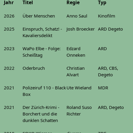
Jahr
Titel
Regie
Typ
2026
Über Menschen
Anno Saul
Kinofilm
2025
Einspruch, Schatz! -
Josh Broecker
ARD Degeto
Kavaliersdelikt
2023
WaPo Elbe - Folge:
Edzard
ARD
Scheißtag
Onneken
2022
Oderbruch
Christian
ARD, CBS,
Alvart
Degeto
2021
Polizeiruf 110 - Black
Ute Wieland
MDR
Box
2021
Der Zürich-Krimi -
Roland Suso
ARD, Degeto
Borchert und die
Richter
dunklen Schatten