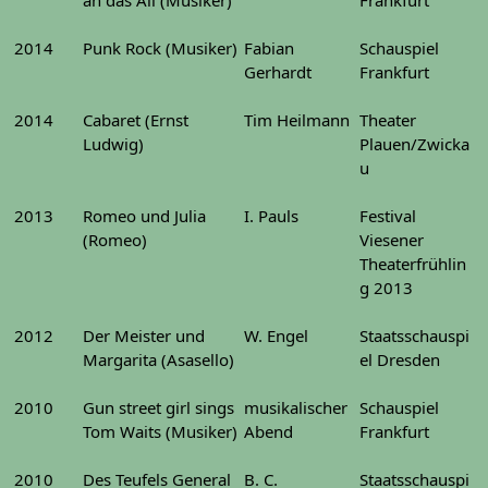
an das All (Musiker)
Frankfurt
2014
Punk Rock (Musiker)
Fabian
Schauspiel
Gerhardt
Frankfurt
2014
Cabaret (Ernst
Tim Heilmann
Theater
Ludwig)
Plauen/Zwicka
u
2013
Romeo und Julia
I. Pauls
Festival
(Romeo)
Viesener
Theaterfrühlin
g 2013
2012
Der Meister und
W. Engel
Staatsschauspi
Margarita (Asasello)
el Dresden
2010
Gun street girl sings
musikalischer
Schauspiel
Tom Waits (Musiker)
Abend
Frankfurt
2010
Des Teufels General
B. C.
Staatsschauspi