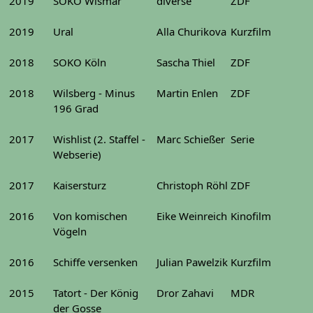
2019
SOKO Wismar
diverse
ZDF
2019
Ural
Alla Churikova
Kurzfilm
2018
SOKO Köln
Sascha Thiel
ZDF
2018
Wilsberg - Minus
Martin Enlen
ZDF
196 Grad
2017
Wishlist (2. Staffel -
Marc Schießer
Serie
Webserie)
2017
Kaisersturz
Christoph Röhl
ZDF
2016
Von komischen
Eike Weinreich
Kinofilm
Vögeln
2016
Schiffe versenken
Julian Pawelzik
Kurzfilm
2015
Tatort - Der König
Dror Zahavi
MDR
der Gosse