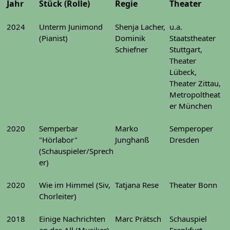
Jahr
Stück (Rolle)
Regie
Theater
2024
Unterm Junimond
Shenja Lacher,
u.a.
(Pianist)
Dominik
Staatstheater
Schiefner
Stuttgart,
Theater
Lübeck,
Theater Zittau,
Metropoltheat
er München
2020
Semperbar
Marko
Semperoper
"Hörlabor"
Junghanß
Dresden
(Schauspieler/Sprech
er)
2020
Wie im Himmel (Siv,
Tatjana Rese
Theater Bonn
Chorleiter)
2018
Einige Nachrichten
Marc Prätsch
Schauspiel