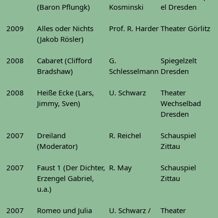
(Baron Pflungk)
Kosminski
el Dresden
2009
Alles oder Nichts
Prof. R. Harder
Theater Görlitz
(Jakob Rösler)
2008
Cabaret (Clifford
G.
Spiegelzelt
Bradshaw)
Schlesselmann
Dresden
2008
Heiße Ecke (Lars,
U. Schwarz
Theater
Jimmy, Sven)
Wechselbad
Dresden
2007
Dreiland
R. Reichel
Schauspiel
(Moderator)
Zittau
2007
Faust 1 (Der Dichter,
R. May
Schauspiel
Erzengel Gabriel,
Zittau
u.a.)
2007
Romeo und Julia
U. Schwarz /
Theater