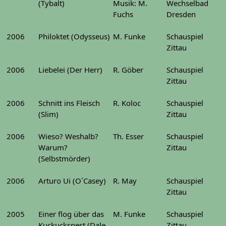
(Tybalt)
Musik: M.
Wechselbad
Fuchs
Dresden
2006
Philoktet (Odysseus)
M. Funke
Schauspiel
Zittau
2006
Liebelei (Der Herr)
R. Göber
Schauspiel
Zittau
2006
Schnitt ins Fleisch
R. Koloc
Schauspiel
(Slim)
Zittau
2006
Wieso? Weshalb?
Th. Esser
Schauspiel
Warum?
Zittau
(Selbstmörder)
2006
Arturo Ui (O´Casey)
R. May
Schauspiel
Zittau
2005
Einer flog über das
M. Funke
Schauspiel
Kuckucksnest (Dale
Zittau