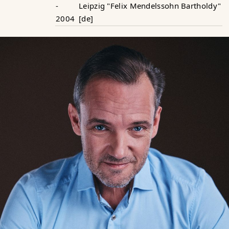
-
Leipzig "Felix Mendelssohn Bartholdy"
2004
[de]