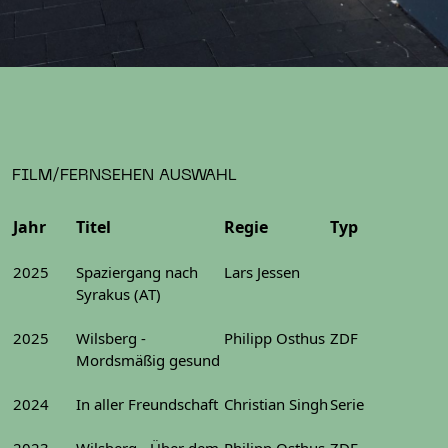
FILM/FERNSEHEN AUSWAHL
Jahr
Titel
Regie
Typ
2025
Spaziergang nach
Lars Jessen
Syrakus (AT)
2025
Wilsberg -
Philipp Osthus
ZDF
Mordsmäßig gesund
2024
In aller Freundschaft
Christian Singh
Serie
2023
Wilsberg - Über dem
Philipp Osthus
ZDF